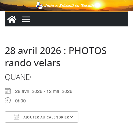
Passer
au
contenu
28 avril 2026 : PHOTOS
rando velars
QUAND
28 avril 2026 - 12 mai 2026
0h00
AJOUTER AU CALENDRIER
Télécharger ICS
Calendrier Google
iCalendar
Office 365
Outlook Live