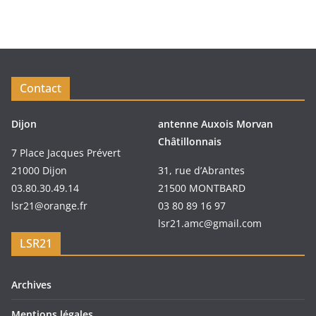
Contact
Dijon
antenne Auxois Morvan
Châtillonnais
7 Place Jacques Prévert
21000 Dijon
31, rue d’Abrantes
03.80.30.49.14
21500 MONTBARD
lsr21@orange.fr
03 80 89 16 97
lsr21.amc@gmail.com
LSR21
Archives
Mentions légales