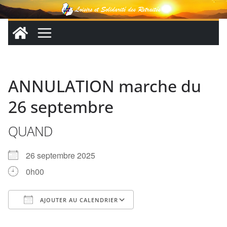
Passer
au
contenu
ANNULATION marche du
26 septembre
QUAND
26 septembre 2025
0h00
AJOUTER AU CALENDRIER
Télécharger ICS
Calendrier Google
iCalendar
Office 365
Outlook Live