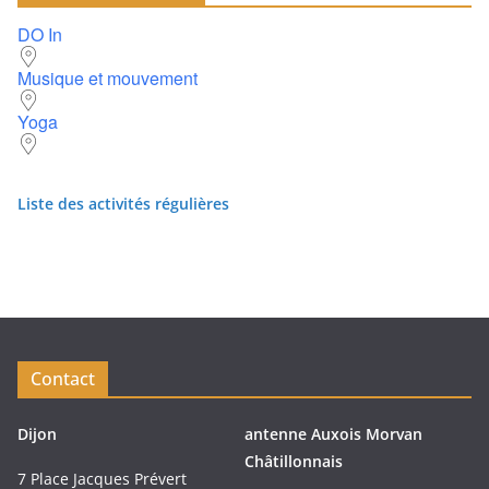
DO In
Musique et mouvement
Yoga
Liste des activités régulières
Contact
Dijon
antenne Auxois Morvan
Châtillonnais
7 Place Jacques Prévert