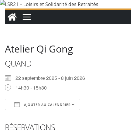
Passer
au
contenu
Atelier Qi Gong
QUAND
22 septembre 2025 - 8 juin 2026
14h30 - 15h30
AJOUTER AU CALENDRIER
Télécharger ICS
Calendrier Google
iCalendar
Office 365
Outlook Live
RÉSERVATIONS