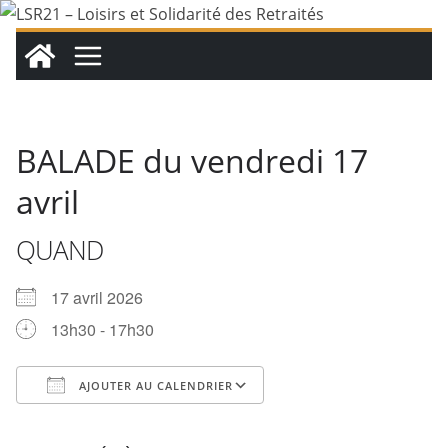
Passer
au
contenu
BALADE du vendredi 17
avril
QUAND
17 avril 2026
13h30 - 17h30
AJOUTER AU CALENDRIER
Télécharger ICS
Calendrier Google
iCalendar
Office 365
Outlook Live