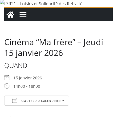
Passer
au
contenu
Cinéma “Ma frère” – Jeudi
15 janvier 2026
QUAND
15 janvier 2026
14h00 - 16h00
AJOUTER AU CALENDRIER
Télécharger ICS
Calendrier Google
iCalendar
Office 365
Outlook Live