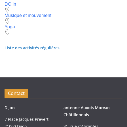
DO In
Musique et mouvement
Yoga
Liste des activités régulières
Contact
Dijon
antenne Auxois Morvan
Châtillonnais
7 Place Jacques Prévert
21000 Dijon
31, rue d’Abrantes