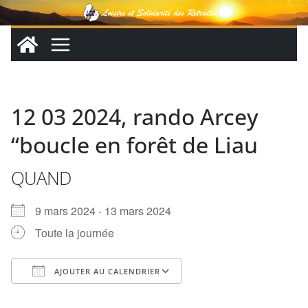
Passer
au
contenu
12 03 2024, rando Arcey
“boucle en forêt de Liau
QUAND
9 mars 2024 - 13 mars 2024
Toute la journée
AJOUTER AU CALENDRIER
Télécharger ICS
Calendrier Google
iCalendar
Office 365
Outlook Live