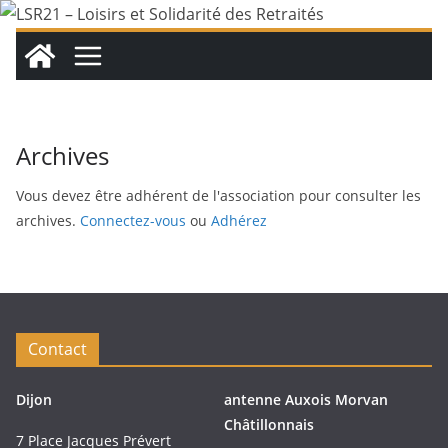
Passer
au
contenu
Archives
Vous devez être adhérent de l'association pour consulter les
archives.
Connectez-vous
ou
Adhérez
Contact
Dijon
antenne Auxois Morvan
Châtillonnais
7 Place Jacques Prévert