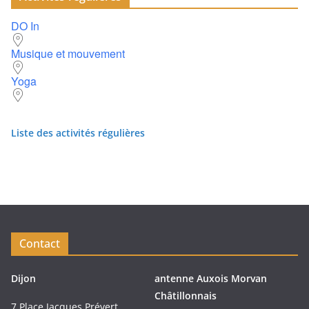
DO In
Musique et mouvement
Yoga
Liste des activités régulières
Contact
Dijon
antenne Auxois Morvan
Châtillonnais
7 Place Jacques Prévert