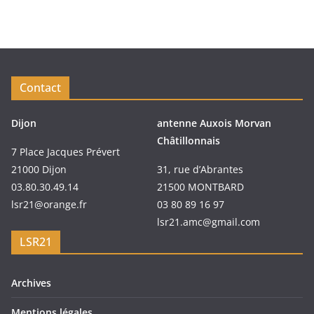
Contact
Dijon
antenne Auxois Morvan
Châtillonnais
7 Place Jacques Prévert
21000 Dijon
31, rue d’Abrantes
03.80.30.49.14
21500 MONTBARD
lsr21@orange.fr
03 80 89 16 97
lsr21.amc@gmail.com
LSR21
Archives
Mentions légales