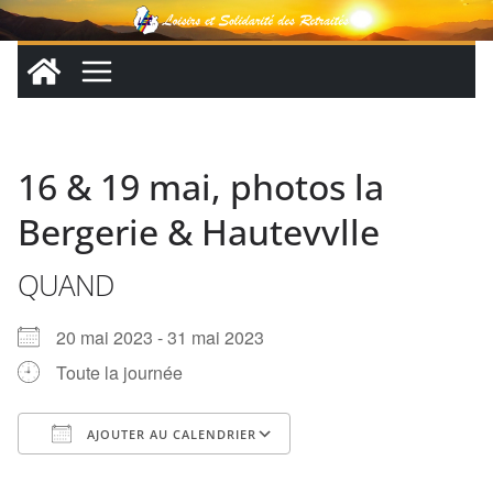
Passer
au
contenu
16 & 19 mai, photos la
Bergerie & Hautevvlle
QUAND
20 mai 2023 - 31 mai 2023
Toute la journée
AJOUTER AU CALENDRIER
Télécharger ICS
Calendrier Google
iCalendar
Office 365
Outlook Live