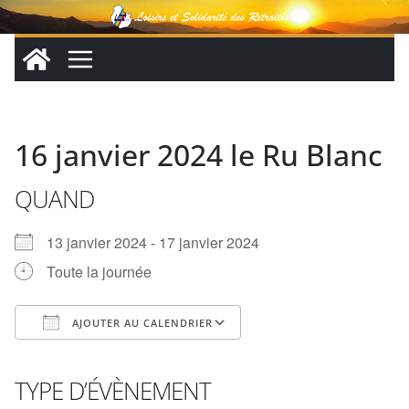
Passer
au
contenu
16 janvier 2024 le Ru Blanc
QUAND
13 janvier 2024 - 17 janvier 2024
Toute la journée
AJOUTER AU CALENDRIER
Télécharger ICS
Calendrier Google
iCalendar
Office 365
Outlook Live
TYPE D’ÉVÈNEMENT