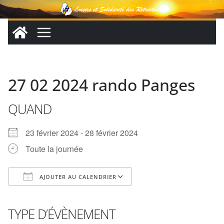
Passer
au
contenu
27 02 2024 rando Panges
QUAND
23 février 2024 - 28 février 2024
Toute la journée
AJOUTER AU CALENDRIER
Télécharger ICS
Calendrier Google
iCalendar
Office 365
Outlook Live
TYPE D’ÉVÈNEMENT