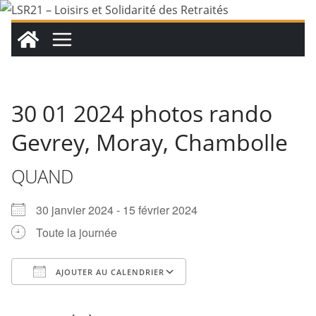
Passer
au
contenu
30 01 2024 photos rando
Gevrey, Moray, Chambolle
QUAND
30 janvier 2024 - 15 février 2024
Toute la journée
AJOUTER AU CALENDRIER
Télécharger ICS
Calendrier Google
iCalendar
Office 365
Outlook Live