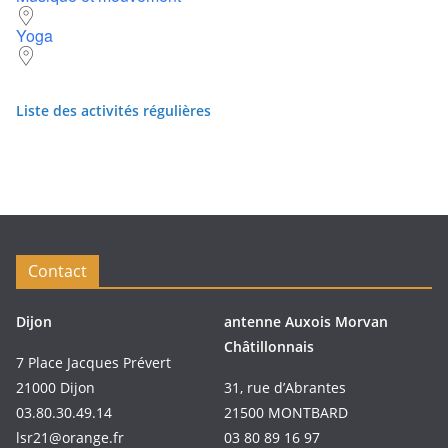
Yoga
Liste des activités régulières
Contact
Dijon
antenne Auxois Morvan
Châtillonnais
7 Place Jacques Prévert
21000 Dijon
31, rue d’Abrantes
03.80.30.49.14
21500 MONTBARD
lsr21@orange.fr
03 80 89 16 97