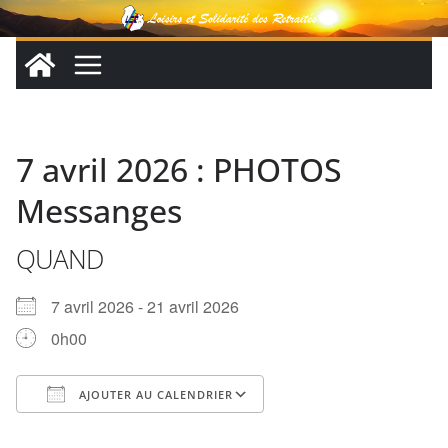
Passer
au
contenu
7 avril 2026 : PHOTOS
Messanges
QUAND
7 avril 2026 - 21 avril 2026
0h00
AJOUTER AU CALENDRIER
Télécharger ICS
Calendrier Google
iCalendar
Office 365
Outlook Live