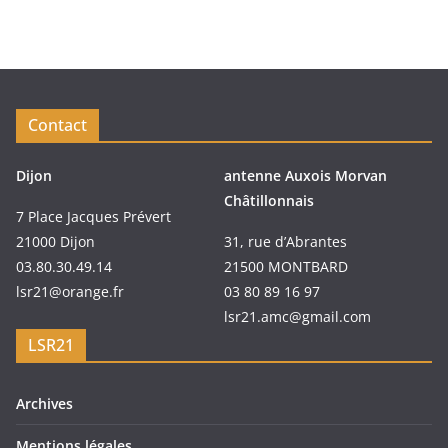
Contact
Dijon
antenne Auxois Morvan
Châtillonnais
7 Place Jacques Prévert
21000 Dijon
31, rue d’Abrantes
03.80.30.49.14
21500 MONTBARD
lsr21@orange.fr
03 80 89 16 97
lsr21.amc@gmail.com
LSR21
Archives
Mentions légales