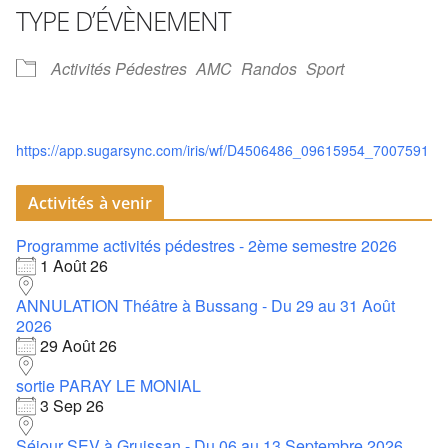
TYPE D’ÉVÈNEMENT
Activités Pédestres
AMC
Randos
Sport
https://app.sugarsync.com/iris/wf/D4506486_09615954_7007591
Activités à venir
Programme activités pédestres - 2ème semestre 2026
1 Août 26
ANNULATION Théâtre à Bussang - Du 29 au 31 Août
2026
29 Août 26
sortie PARAY LE MONIAL
3 Sep 26
Séjour SEV à Gruissan - Du 06 au 13 Septembre 2026