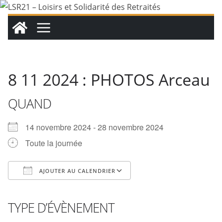
Passer
au
contenu
8 11 2024 : PHOTOS Arceau
QUAND
14 novembre 2024 - 28 novembre 2024
Toute la journée
AJOUTER AU CALENDRIER
Télécharger ICS
Calendrier Google
iCalendar
Office 365
Outlook Live
TYPE D’ÉVÈNEMENT