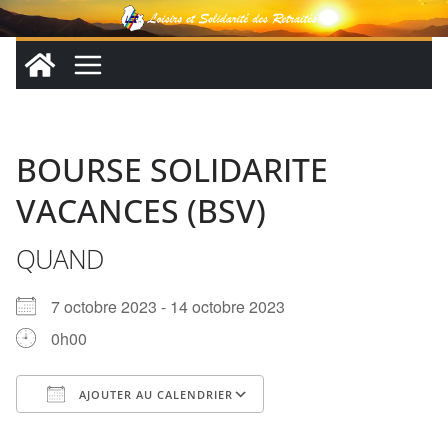
Passer
au
contenu
BOURSE SOLIDARITE
VACANCES (BSV)
QUAND
7 octobre 2023 - 14 octobre 2023
0h00
AJOUTER AU CALENDRIER
Télécharger ICS
Calendrier Google
iCalendar
Office 365
Outlook Live