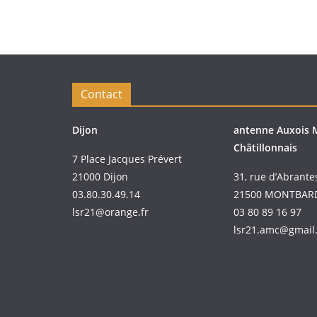
Contact
Dijon
antenne Auxois 
Châtillonnais
7 Place Jacques Prévert
21000 Dijon
31, rue d’Abrante
03.80.30.49.14
21500 MONTBAR
lsr21@orange.fr
03 80 89 16 97
lsr21.amc@gmail