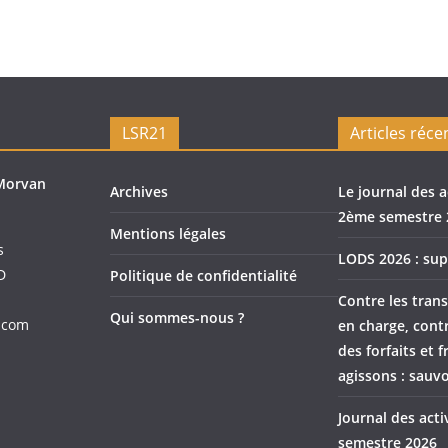
LSR21
Articles réce
Morvan
Archives
Le journal des a
2ème semestre 
Mentions légales
s
LODS 2026 : sup
D
Politique de confidentialité
Contre les trans
Qui sommes-nous ?
.com
en charge, cont
des forfaits et f
agissons : sauvo
Journal des act
semestre 2026