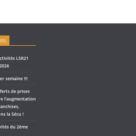
nts
ctivités LSR21
2026
er semaine !!!
ferts de prises
re l’augmentation
ranchises,
ns la Sécu !
ivités du 2ème