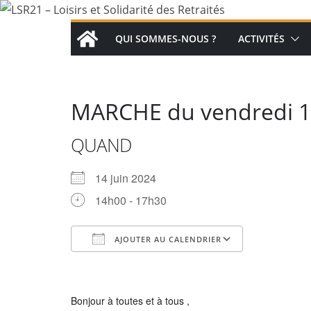
Passer
au
QUI SOMMES-NOUS ?
ACTIVITÉS
contenu
MARCHE du vendredi 14 
QUAND
14 juin 2024
14h00 - 17h30
AJOUTER AU CALENDRIER
Télécharger ICS
Calendrier Google
iCalendar
Office 365
Outlook Live
Bonjour à toutes et à tous ,