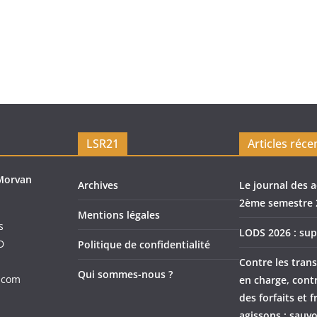
LSR21
Articles réce
Morvan
Archives
Le journal des a
2ème semestre 
Mentions légales
s
LODS 2026 : sup
D
Politique de confidentialité
Contre les trans
Qui sommes-nous ?
.com
en charge, cont
des forfaits et f
agissons : sauvo