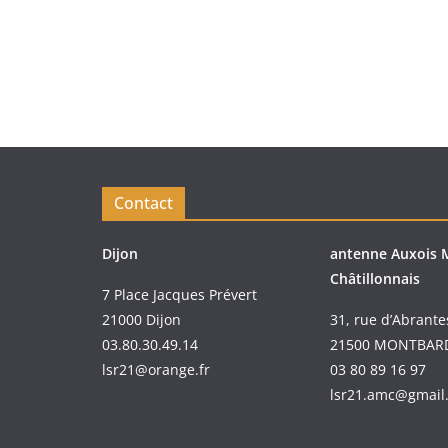
Contact
Dijon
antenne Auxois 
Châtillonnais
7 Place Jacques Prévert
21000 Dijon
31, rue d’Abrante
03.80.30.49.14
21500 MONTBAR
lsr21@orange.fr
03 80 89 16 97
lsr21.amc@gmail