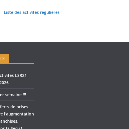
Liste des activités régulières
nts
ctivités LSR21
2026
er semaine !!!
ferts de prises
re l’augmentation
ranchises,
ns la Sécu !