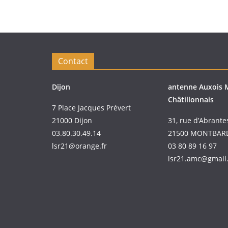
Contact
Dijon
antenne Auxois 
Châtillonnais
7 Place Jacques Prévert
21000 Dijon
31, rue d’Abrante
03.80.30.49.14
21500 MONTBAR
lsr21@orange.fr
03 80 89 16 97
lsr21.amc@gmail