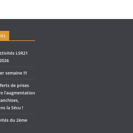
nts
ctivités LSR21
2026
er semaine !!!
ferts de prises
re l’augmentation
ranchises,
ns la Sécu !
ivités du 2ème