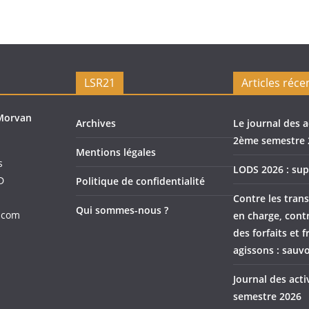
LSR21
Articles réce
Morvan
Archives
Le journal des a
2ème semestre 
Mentions légales
s
LODS 2026 : sup
D
Politique de confidentialité
Contre les trans
Qui sommes-nous ?
.com
en charge, cont
des forfaits et f
agissons : sauvo
Journal des act
semestre 2026