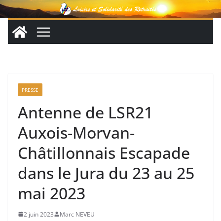
Passer
au
contenu
PRESSE
Antenne de LSR21
Auxois-Morvan-
Châtillonnais Escapade
dans le Jura du 23 au 25
mai 2023
2 juin 2023
Marc NEVEU