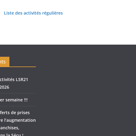
Liste des activités régulières
nts
ctivités LSR21
2026
er semaine !!!
ferts de prises
re l’augmentation
ranchises,
ns la Sécu !