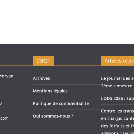
LSR21
Articles réce
Morvan
Archives
Le journal des a
2ème semestre 
Mentions légales
s
LODS 2026 : sup
D
Politique de confidentialité
Contre les trans
Qui sommes-nous ?
.com
en charge, cont
des forfaits et f
agissons : sauvo