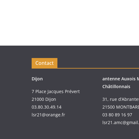
Contact
Dijon
antenne Auxois 
Châtillonnais
7 Place Jacques Prévert
21000 Dijon
31, rue d’Abrante
03.80.30.49.14
21500 MONTBAR
lsr21@orange.fr
03 80 89 16 97
lsr21.amc@gmail