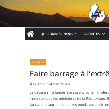
Passer
au
contenu
QUI SOMMES-NOUS ?
ACTIVITÉS
ACTUALITÉ
Faire barrage à l’ext
1 juillet 2024
Marc NEVEU
Le désastre n’a jamais été aussi proche, ni l’al
main sur tous les ministères de la République. Il
Au second tour, dans de très nombreuses circon