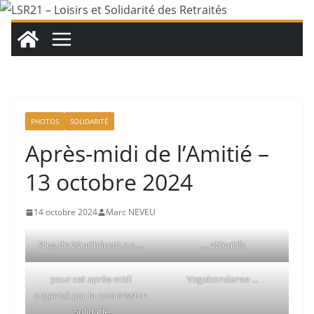
Passer
au
contenu
PHOTOS
SOLIDARITÉ
Après-midi de l’Amitié –
13 octobre 2024
14 octobre 2024
Marc NEVEU
Plus de 60 adhérent.e.s …
… attentifs
pour cet après-midi
Vagabondanse …
organisé par la commission
Solidarié