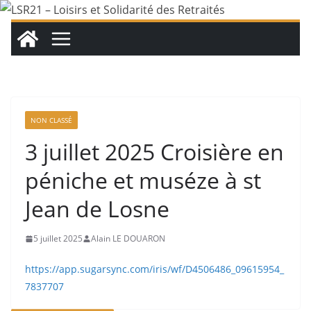
Passer
au
contenu
NON CLASSÉ
3 juillet 2025 Croisière en
péniche et muséze à st
Jean de Losne
5 juillet 2025
Alain LE DOUARON
https://app.sugarsync.com/iris/wf/D4506486_09615954_
7837707