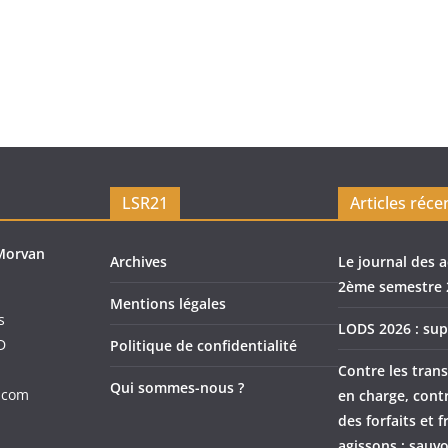
LSR21
Articles réce
Morvan
Archives
Le journal des a
2ème semestre 
Mentions légales
s
LODS 2026 : sup
D
Politique de confidentialité
Contre les trans
Qui sommes-nous ?
.com
en charge, cont
des forfaits et f
agissons : sauvo