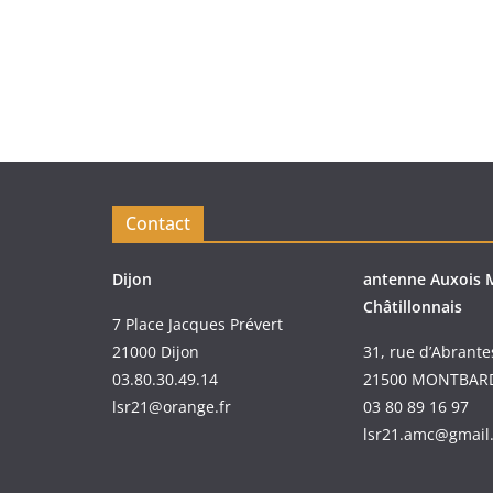
Contact
Dijon
antenne Auxois 
Châtillonnais
7 Place Jacques Prévert
21000 Dijon
31, rue d’Abrante
03.80.30.49.14
21500 MONTBAR
lsr21@orange.fr
03 80 89 16 97
lsr21.amc@gmail