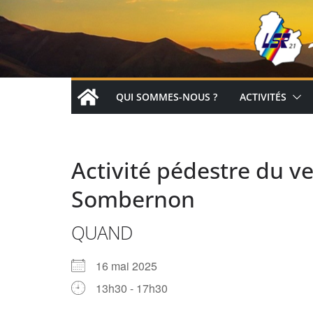
Passer
au
contenu
QUI SOMMES-NOUS ?
ACTIVITÉS
Activité pédestre du v
Sombernon
QUAND
16 mai 2025
13h30 - 17h30