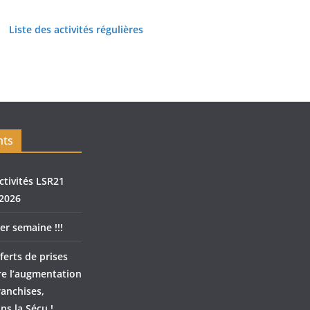
Liste des activités régulières
nts
ctivités LSR21
2026
er semaine !!!
ferts de prises
re l’augmentation
ranchises,
ns la Sécu !