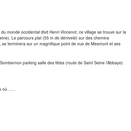
 Google
iCalendar
Office 3
du monde occidental dixit Henri Vincenot, ce village se trouve sur la
eine). Le parcours plat (55 m de dénivelé) sur des chemins
, se terminera sur un magnifique point de vue de Mesmont et ses
ombernon parking salle des fêtes (route de Saint Seine l’Abbaye)
cas où……