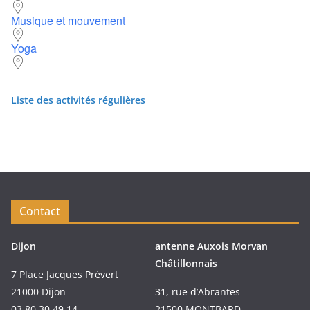
Musique et mouvement
Yoga
Liste des activités régulières
Contact
Dijon
antenne Auxois Morvan
Châtillonnais
7 Place Jacques Prévert
21000 Dijon
31, rue d’Abrantes
03.80.30.49.14
21500 MONTBARD