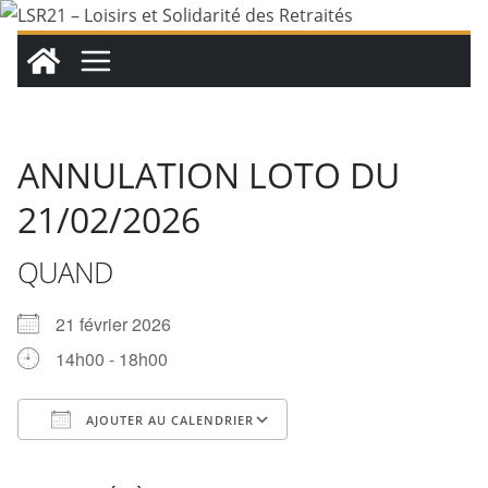
Passer
au
contenu
ANNULATION LOTO DU
21/02/2026
QUAND
21 février 2026
14h00 - 18h00
AJOUTER AU CALENDRIER
Télécharger ICS
Calendrier Google
iCalendar
Office 365
Outlook Live