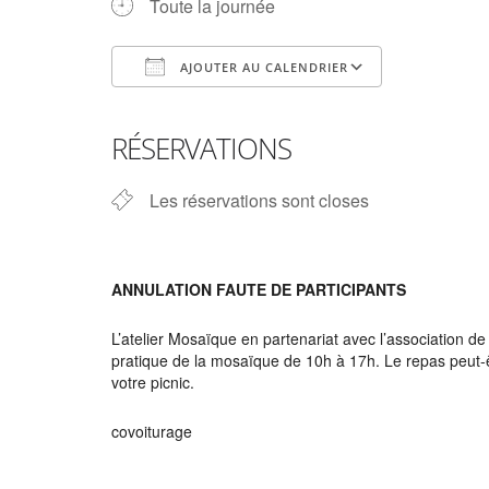
Toute la journée
AJOUTER AU CALENDRIER
Télécharger ICS
Calendrier Google
iCalendar
Office 365
Outlook Live
RÉSERVATIONS
Les réservations sont closes
ANNULATION FAUTE DE PARTICIPANTS
L’atelier Mosaïque en partenariat avec l’association d
pratique de la mosaïque de 10h à 17h. Le repas peut-êt
votre picnic.
covoiturage