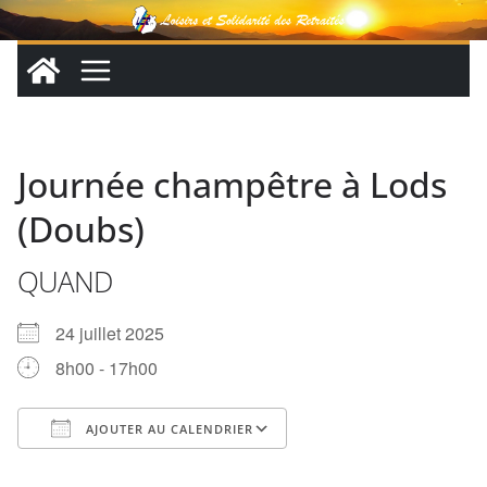
Passer
au
contenu
Journée champêtre à Lods
(Doubs)
QUAND
24 juillet 2025
8h00 - 17h00
AJOUTER AU CALENDRIER
Télécharger ICS
Calendrier Google
iCalendar
Office 365
Outlook Live