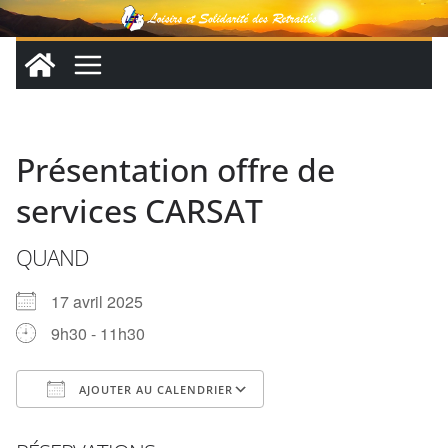
Passer
au
contenu
Présentation offre de
services CARSAT
QUAND
17 avril 2025
9h30 - 11h30
AJOUTER AU CALENDRIER
Télécharger ICS
Calendrier Google