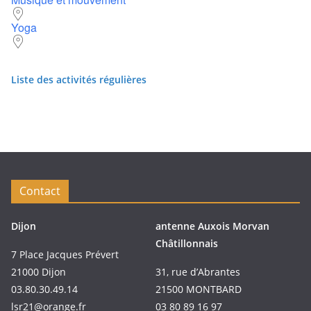
Yoga
Liste des activités régulières
Contact
Dijon
antenne Auxois Morvan
Châtillonnais
7 Place Jacques Prévert
21000 Dijon
31, rue d’Abrantes
03.80.30.49.14
21500 MONTBARD
lsr21@orange.fr
03 80 89 16 97