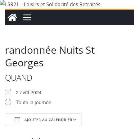
Passer
au
contenu
randonnée Nuits St
Georges
QUAND
2 avril 2024
Toute la journée
AJOUTER AU CALENDRIER
Télécharger ICS
Calendrier Google
iCalendar
Office 365
Outlook Live