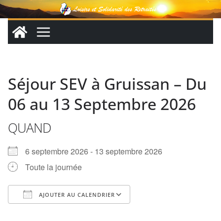
Passer
au
contenu
Séjour SEV à Gruissan – Du
06 au 13 Septembre 2026
QUAND
6 septembre 2026 - 13 septembre 2026
Toute la journée
AJOUTER AU CALENDRIER
Télécharger ICS
Calendrier Google
iCalendar
Office 365
Outlook Live