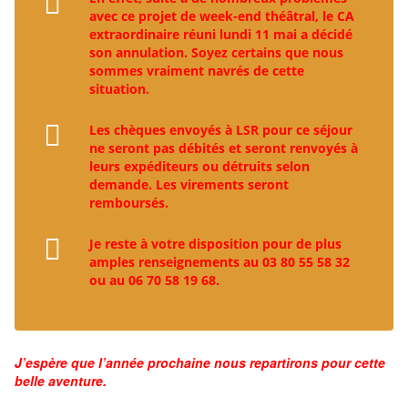
avec ce projet de week-end théâtral, le CA
extraordinaire réuni lundi 11 mai a décidé
son annulation. Soyez certains que nous
sommes vraiment navrés de cette
situation.
Les chèques envoyés à LSR pour ce séjour
ne seront pas débités et seront renvoyés à
leurs expéditeurs ou détruits selon
demande. Les virements seront
remboursés.
Je reste à votre disposition pour de plus
amples renseignements au 03 80 55 58 32
ou au 06 70 58 19 68.
J’espère que l’année prochaine nous repartirons pour cette
belle aventure.