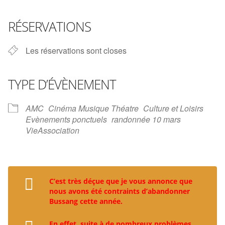
Télécharger ICS
Calendrier Google
iCalendar
Office 365
Outlook Live
RÉSERVATIONS
Les réservations sont closes
TYPE D’ÉVÈNEMENT
AMC
Cinéma Musique Théatre
Culture et Loisirs
Evènements ponctuels
randonnée 10 mars
VieAssociation
C’est très déçue que je vous annonce que
nous avons été contraints d’abandonner
Bussang cette année.
En effet, suite à de nombreux problèmes