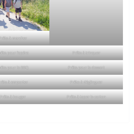
Prêts à marcher
rêts pour l’apéro
Prêts à trinquer
rêts pour le BBQ
Prêts pour le dessert
rêts à emporter
Prête à déglinguer
Prêts à bouger
Prêts à taper le carton