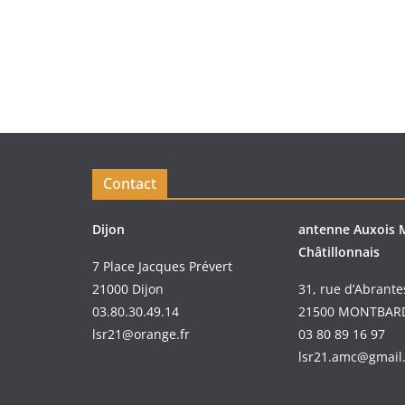
Contact
Dijon
antenne Auxois 
Châtillonnais
7 Place Jacques Prévert
21000 Dijon
31, rue d’Abrante
03.80.30.49.14
21500 MONTBAR
lsr21@orange.fr
03 80 89 16 97
lsr21.amc@gmail