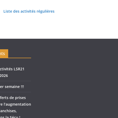
Liste des activités régulières
nts
ctivités LSR21
2026
er semaine !!!
ferts de prises
re l’augmentation
ranchises,
ns la Sécu !