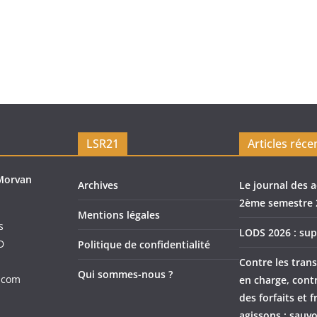
LSR21
Articles réce
Morvan
Archives
Le journal des a
2ème semestre 
Mentions légales
s
LODS 2026 : sup
D
Politique de confidentialité
Contre les trans
Qui sommes-nous ?
.com
en charge, cont
des forfaits et f
agissons : sauvo