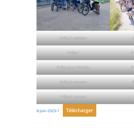
Prêts à pédaler
Prêts !
P
Prêts pour l’entrée
P
Prêts à chanter
P
Prêts à pointer
Télécharger
8-juin-2023-1