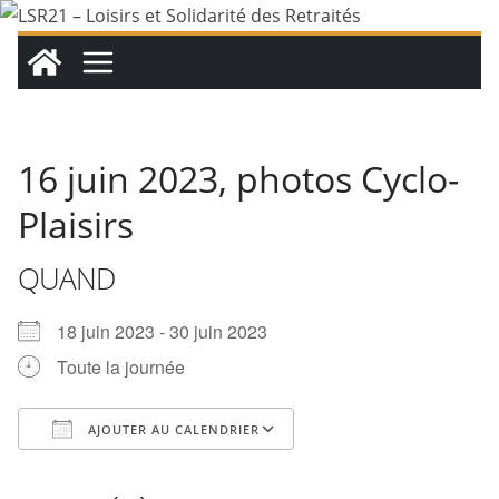
Passer
au
contenu
16 juin 2023, photos Cyclo-
Plaisirs
QUAND
18 juin 2023 - 30 juin 2023
Toute la journée
AJOUTER AU CALENDRIER
Télécharger ICS
Calendrier Google
iCalendar
Office 365
Outlook Live