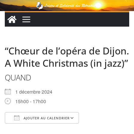
Passer
au
contenu
“Chœur de l’opéra de Dijon.
A White Christmas (in jazz)”
QUAND
1 décembre 2024
15h00 - 17h00
AJOUTER AU CALENDRIER
Télécharger ICS
Calendrier Google
iCalendar
Office 365
Outlook Live