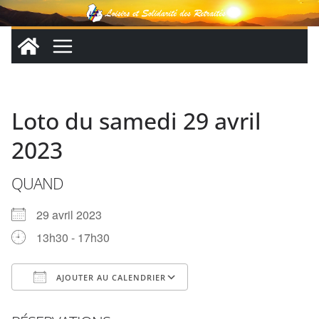
Passer
au
contenu
Loto du samedi 29 avril
2023
QUAND
29 avril 2023
13h30 - 17h30
AJOUTER AU CALENDRIER
Télécharger ICS
Calendrier Google