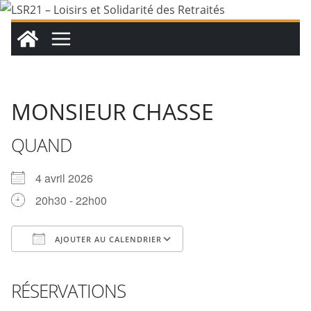
Passer
au
contenu
MONSIEUR CHASSE
QUAND
4 avril 2026
20h30 - 22h00
AJOUTER AU CALENDRIER
Télécharger ICS
Calendrier Google
iCalendar
Office 365
Outlook Live
RÉSERVATIONS