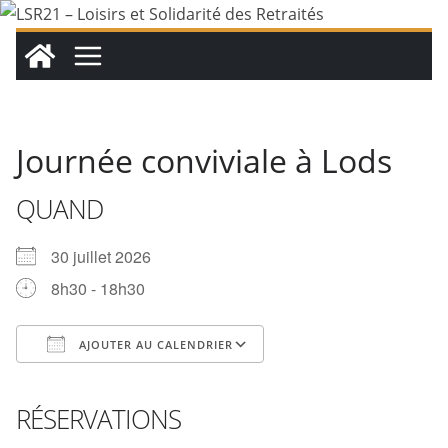
Passer
au
contenu
Journée conviviale à Lods
QUAND
30 juillet 2026
8h30 - 18h30
AJOUTER AU CALENDRIER
Télécharger ICS
Calendrier Google
iCalendar
Office 365
Outlook Live
RÉSERVATIONS