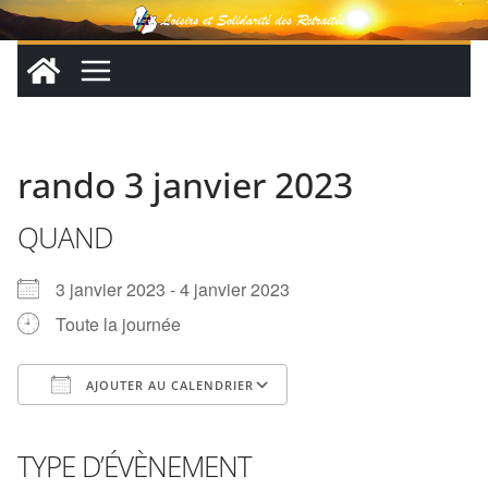
Passer
au
contenu
rando 3 janvier 2023
QUAND
3 janvier 2023 - 4 janvier 2023
Toute la journée
AJOUTER AU CALENDRIER
Télécharger ICS
Calendrier Google
iCalendar
Office 365
Outlook Live
TYPE D’ÉVÈNEMENT