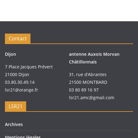
Contact
Dijon
antenne Auxois Morvan
Châtillonnais
7 Place Jacques Prévert
21000 Dijon
31, rue d’Abrantes
03.80.30.49.14
21500 MONTBARD
lsr21@orange.fr
03 80 89 16 97
lsr21.amc@gmail.com
LSR21
Archives
Mentions légales