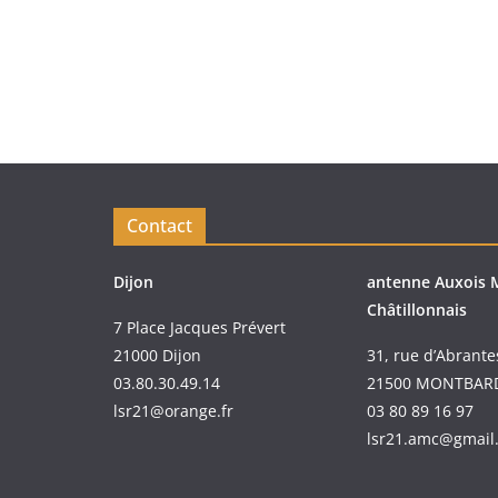
Contact
Dijon
antenne Auxois 
Châtillonnais
7 Place Jacques Prévert
21000 Dijon
31, rue d’Abrante
03.80.30.49.14
21500 MONTBAR
lsr21@orange.fr
03 80 89 16 97
lsr21.amc@gmail