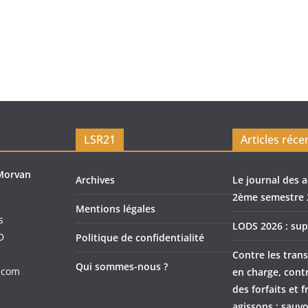
LSR21
Articles réce
Morvan
Archives
Le journal des a
2ème semestre 
Mentions légales
s
LODS 2026 : sup
D
Politique de confidentialité
Contre les trans
Qui sommes-nous ?
.com
en charge, cont
des forfaits et f
agissons : sauvo