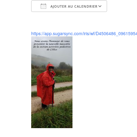
AJOUTER AU CALENDRIER
Télécharger ICS
Calendrier Google
iCalendar
Office 365
Outlook Live
https://app.sugarsync.com/iris/wf/D4506486_096159