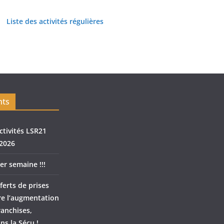
Liste des activités régulières
nts
ctivités LSR21
2026
er semaine !!!
ferts de prises
re l’augmentation
ranchises,
ns la Sécu !