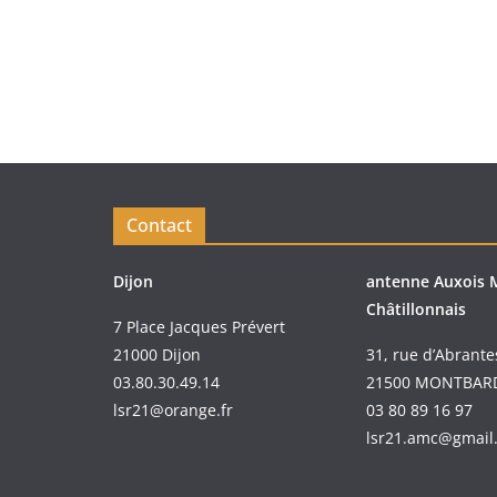
Contact
Dijon
antenne Auxois 
Châtillonnais
7 Place Jacques Prévert
21000 Dijon
31, rue d’Abrante
03.80.30.49.14
21500 MONTBAR
lsr21@orange.fr
03 80 89 16 97
lsr21.amc@gmail