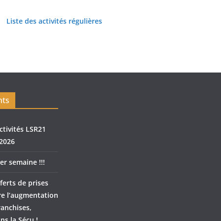
Liste des activités régulières
nts
ctivités LSR21
2026
er semaine !!!
ferts de prises
re l’augmentation
ranchises,
ns la Sécu !