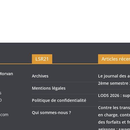
LSR21
Articles réce
Morvan
Archives
Le journal des a
2ème semestre 
Mentions légales
s
LODS 2026 : sup
D
Politique de confidentialité
Contre les trans
Qui sommes-nous ?
.com
en charge, cont
des forfaits et f
agissons : sauvo