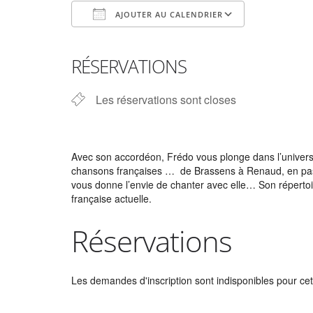
AJOUTER AU CALENDRIER
Télécharger ICS
Calendrier Google
iCalendar
Office 365
Outlook Live
RÉSERVATIONS
Les réservations sont closes
Avec son accordéon, Frédo vous plonge dans l’univers p
chansons françaises … de Brassens à Renaud, en pass
vous donne l’envie de chanter avec elle… Son répertoi
française actuelle.
Réservations
Les demandes d'inscription sont indisponibles pour cett