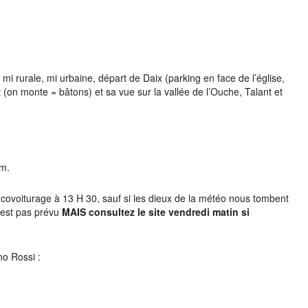
 Google
iCalendar
Office 3
 rurale, mi urbaine, départ de Daix (parking en face de l’église,
on monte = bâtons) et sa vue sur la vallée de l’Ouche, Talant et
 m.
covoiturage à 13 H 30, sauf si les dieux de la météo nous tombent
’est pas prévu
MAIS consultez le site vendredi matin si
no Rossi :