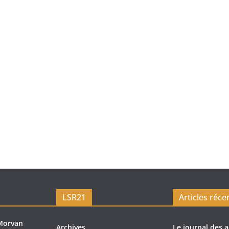
LSR21
Articles réce
Morvan
Archives
Le journal des a