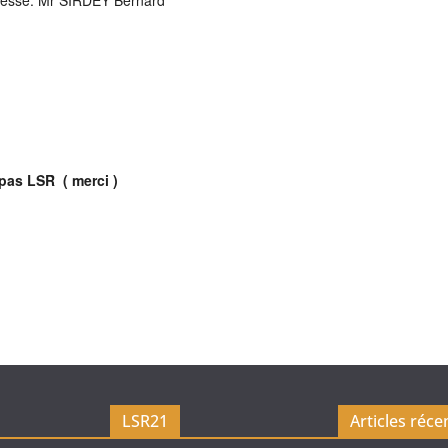
 pas LSR ( merci )
LSR21
Articles réce