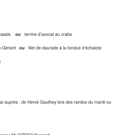
u cassis
ou
terrine d’avocat au crabe
ton Gérard
ou
filet de daurade à la fondue d’échalote
c
lai auprès : de Hervé Gauthey lors des randos du mardi ou
dresse: Mr SIRDEY Bernard