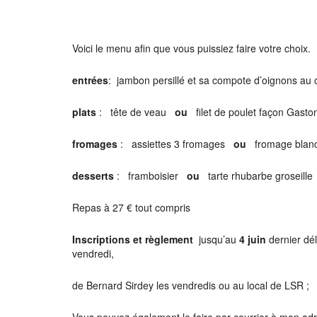
Télécharger ICS
Calendrier Google
iCalendar
Office 365
Outlook Live
Voici le menu afin que vous puissiez faire votre choix.
entrées
: jambon persillé et sa compote d’oignons a
plats
: tête de veau
ou
filet de poulet façon Gas
fromages
: assiettes 3 fromages
ou
fromage blan
desserts
: framboisier
ou
tarte rhubarbe groseille
Repas à 27 € tout compris
Inscriptions et règlement
jusqu’au
4 juin
dernier dé
vendredi,
de Bernard Sirdey les vendredis ou au local de LSR ;
Vous pouvez également le faire par courrier à mon a