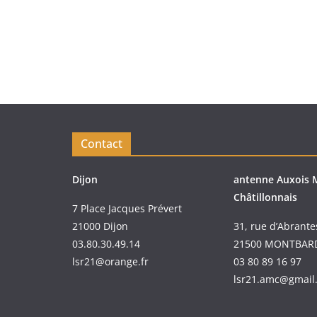
Contact
Dijon
antenne Auxois 
Châtillonnais
7 Place Jacques Prévert
21000 Dijon
31, rue d’Abrante
03.80.30.49.14
21500 MONTBAR
lsr21@orange.fr
03 80 89 16 97
lsr21.amc@gmail