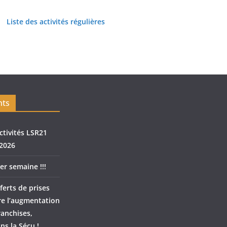
Liste des activités régulières
nts
ctivités LSR21
2026
er semaine !!!
ferts de prises
re l’augmentation
ranchises,
ns la Sécu !