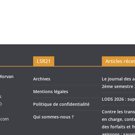
LSR21
Articles réce
Morvan
Archives
Le journal des a
2ème semestre 
Mentions légales
s
LODS 2026 : sup
D
Politique de confidentialité
Contre les trans
Qui sommes-nous ?
.com
en charge, cont
des forfaits et f
agissons : sauvo