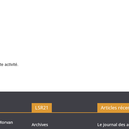
e activité.
LSR21
Articles réce
Morvan
Archives
Le journal des a