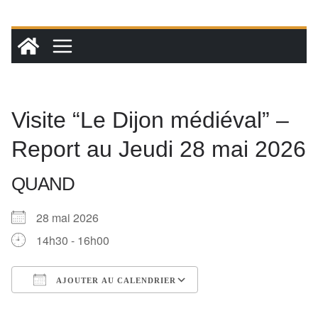
Passer
au
contenu
Visite “Le Dijon médiéval” –
Report au Jeudi 28 mai 2026
QUAND
28 mai 2026
14h30 - 16h00
AJOUTER AU CALENDRIER
Télécharger ICS
Calendrier Google
iCalendar
Office 365
Outlook Live