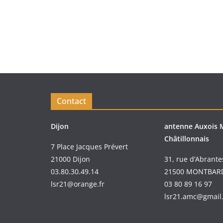
Contact
Dijon
antenne Auxois 
Châtillonnais
7 Place Jacques Prévert
21000 Dijon
31, rue d’Abrante
03.80.30.49.14
21500 MONTBAR
lsr21@orange.fr
03 80 89 16 97
lsr21.amc@gmail