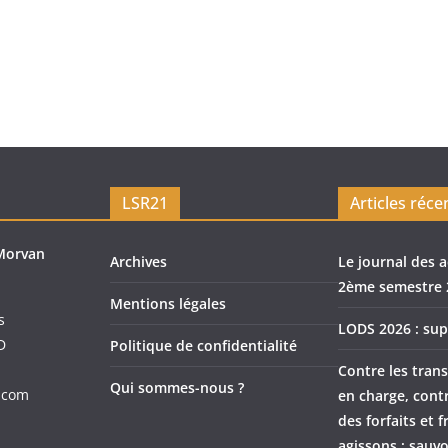
LSR21
Articles réce
Morvan
Archives
Le journal des a
2ème semestre 
Mentions légales
s
LODS 2026 : sup
D
Politique de confidentialité
Contre les trans
Qui sommes-nous ?
.com
en charge, cont
des forfaits et f
agissons : sauvo