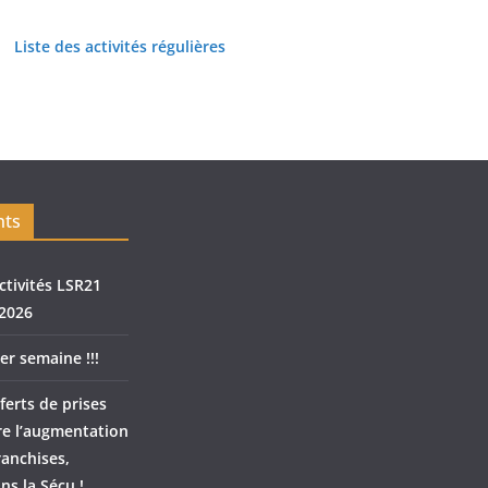
Liste des activités régulières
nts
ctivités LSR21
2026
er semaine !!!
ferts de prises
re l’augmentation
ranchises,
ns la Sécu !