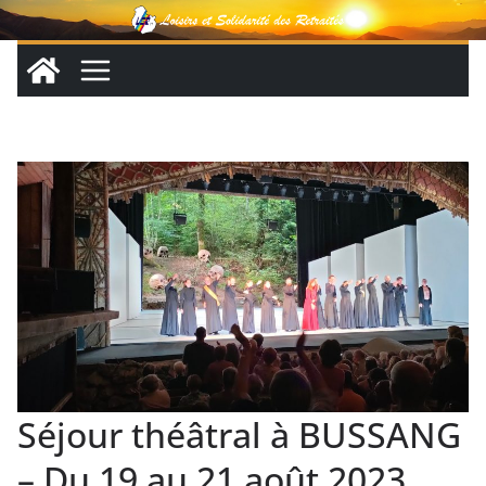
Passer
au
contenu
Séjour théâtral à BUSSANG
– Du 19 au 21 août 2023