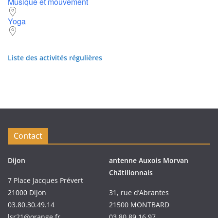
Musique et mouvement
Yoga
Liste des activités régulières
Contact
Dijon
antenne Auxois Morvan
Châtillonnais
7 Place Jacques Prévert
21000 Dijon
31, rue d’Abrantes
03.80.30.49.14
21500 MONTBARD
lsr21@orange.fr
03 80 89 16 97